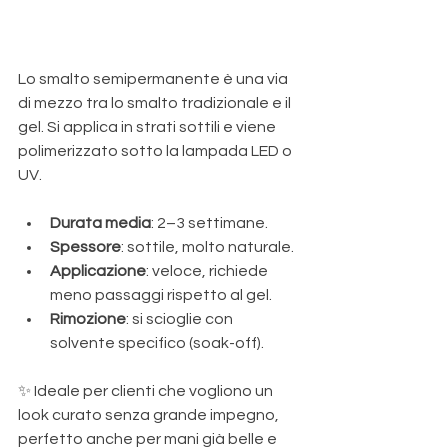
Lo smalto semipermanente è una via 
di mezzo tra lo smalto tradizionale e il 
gel. Si applica in strati sottili e viene 
polimerizzato sotto la lampada LED o 
UV.
Durata media
: 2–3 settimane.
Spessore
: sottile, molto naturale.
Applicazione
: veloce, richiede 
meno passaggi rispetto al gel.
Rimozione
: si scioglie con 
solvente specifico (soak-off).
✨ Ideale per clienti che vogliono un 
look curato senza grande impegno, 
perfetto anche per mani già belle e 