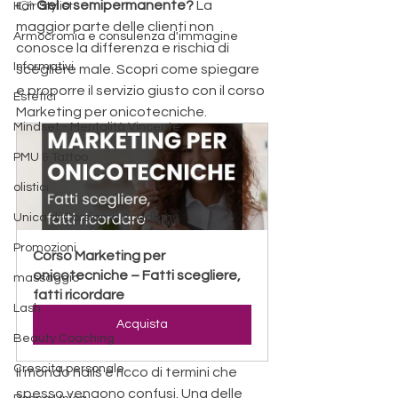
👉 
Gel o semipermanente? 
La 
Hair Stylist
maggior parte delle clienti non 
Armocromia e consulenza d'immagine
conosce la differenza e rischia di 
Informativi
scegliere male. Scopri come spiegare 
e proporre il servizio giusto con il corso 
Estetici
Marketing per onicotecniche.
Mindset - Mentalità Vincente
PMU & Tattoo
olistici
Unica di Corsiamo Academy
Promozioni
Corso Marketing per 
onicotecniche – Fatti scegliere, 
massaggio
fatti ricordare
Lash
Acquista
Beauty Coaching
Crescita personale
Il mondo nails è ricco di termini che 
spesso vengono confusi. Una delle 