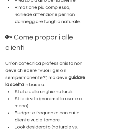
Prezzo più alto per la cliente.
Rimozione più complessa, 
richiede attenzione per non 
danneggiare l’unghia naturale.
🔑 Come proporli alle 
clienti
Un’onicotecnica professionista non 
deve chiedere “Vuoi il gel o il 
semipermanente?”, ma deve 
guidare 
la scelta
 in base a:
Stato delle unghie naturali.
Stile di vita (mani molto usate o 
meno).
Budget e frequenza con cui la 
cliente vuole tornare.
Look desiderato (naturale vs. 