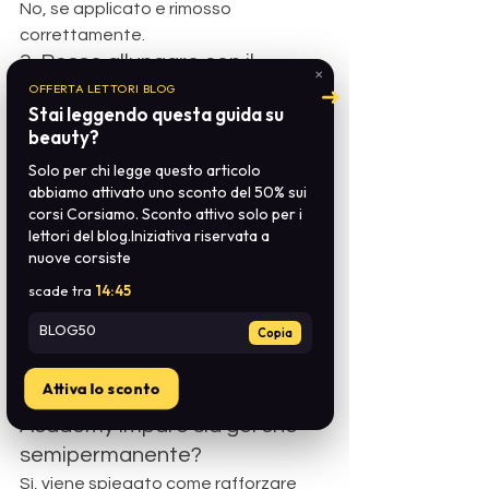
No, se applicato e rimosso 
correttamente.
3. Posso allungare con il 
✕
semipermanente?
OFFERTA LETTORI BLOG
➜
Stai leggendo questa guida su
Solo in minima parte: per allungamenti 
beauty?
veri serve il gel.
Solo per chi legge questo articolo
4. Quale tecnica è più veloce 
abbiamo attivato uno sconto del 50% sui
da applicare?
corsi Corsiamo. Sconto attivo solo per i
Il semipermanente, che richiede meno 
lettori del blog.Iniziativa riservata a
nuove corsiste
passaggi.
5. Qual è più costoso per la 
scade tra
14:44
cliente?
BLOG50
Copia
Il gel, perché richiede più tempo e 
struttura.
Attiva lo sconto
6. Nei corsi di Corsiamo 
Academy imparo sia gel che 
semipermanente?
Sì, viene spiegato come rafforzare 