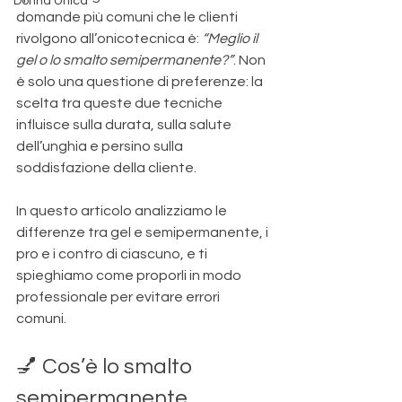
Donna Unica
domande più comuni che le clienti 
rivolgono all’onicotecnica è: 
“Meglio il 
gel o lo smalto semipermanente?”
. Non 
è solo una questione di preferenze: la 
scelta tra queste due tecniche 
influisce sulla durata, sulla salute 
dell’unghia e persino sulla 
soddisfazione della cliente.
In questo articolo analizziamo le 
differenze tra gel e semipermanente, i 
pro e i contro di ciascuno, e ti 
spieghiamo come proporli in modo 
professionale per evitare errori 
comuni.
💅 Cos’è lo smalto 
semipermanente