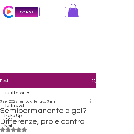
CORSI
Post
Tutti i post
3 set 2025
Tempo di lettura: 3 min
Tutti i post
Semipermanente o gel?
Make Up
Differenze, pro e contro
Nail
Valutazione NaN stelle su 5.