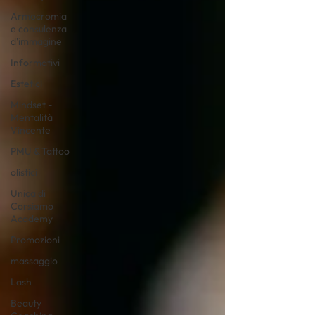
Armocromia
e consulenza
d'immagine
Informativi
Estetici
Mindset -
Mentalità
Vincente
PMU & Tattoo
olistici
Unica di
Corsiamo
Academy
Promozioni
massaggio
Lash
Beauty