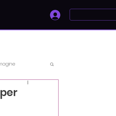
magine
olistici
 per
uty Coaching