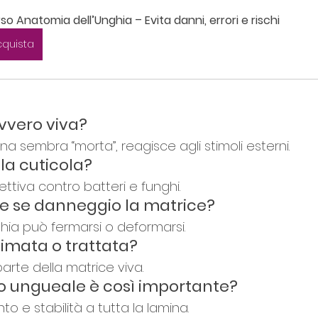
so Anatomia dell’Unghia – Evita danni, errori e rischi
cquista
avvero viva?
ina sembra “morta”, reagisce agli stimoli esterni.
 la cuticola?
ettiva contro batteri e funghi.
e se danneggio la matrice?
ghia può fermarsi o deformarsi.
 limata o trattata?
parte della matrice viva.
tto ungueale è così importante?
o e stabilità a tutta la lamina.