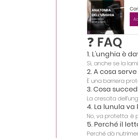
Cor
A
❓ FAQ
1. L’unghia è d
Sì, anche se la lam
2. A cosa serve
È una barriera prot
3. Cosa succed
La crescita dell’un
4. La lunula va
No, va protetta: è 
5. Perché il le
Perché dà nutriment