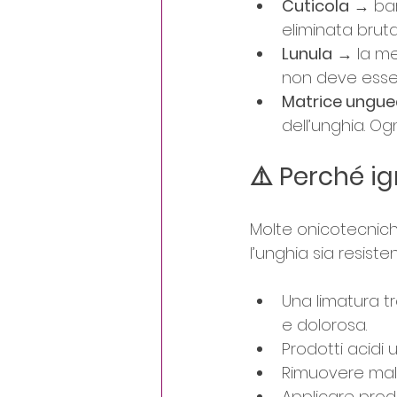
Cuticola
 → bar
eliminata brut
Lunula
 → la me
non deve esse
Matrice ungue
dell’unghia. O
⚠️ Perché i
Molte onicotecnich
l’unghia sia resisten
Una limatura t
e dolorosa.
Prodotti acidi u
Rimuovere male 
Applicare prodo