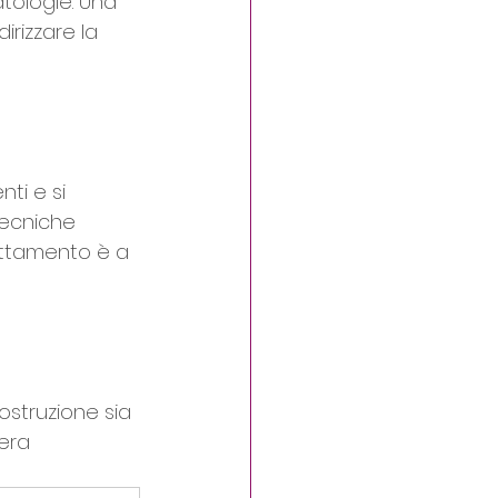
atologie. Una 
rizzare la 
ti e si 
tecniche 
rattamento è a 
ostruzione sia 
era 