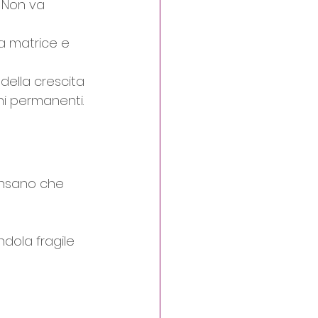
. Non va 
la matrice e 
della crescita 
ni permanenti.
ensano che 
dola fragile 