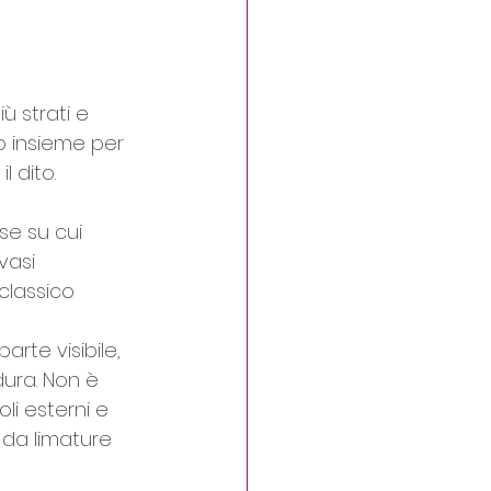
 strati e 
 insieme per 
 dito.
se su cui 
vasi 
 classico 
parte visibile, 
ura. Non è 
li esterni e 
da limature 