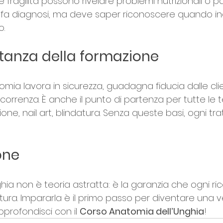
e fragilità possono rivelare problemi nutrizionali o p
 fa diagnosi, ma deve saper riconoscere quando indi
o.
ortanza della formazione
mia lavora in sicurezza, guadagna fiducia dalle clien
correnza. È anche il punto di partenza per tutte le 
ione, nail art, blindatura. Senza queste basi, ogni t
one
hia non è teoria astratta: è la garanzia che ogni ric
atura. Impararla è il primo passo per diventare una v
pprofondisci con il 
Corso Anatomia dell’Unghia
!