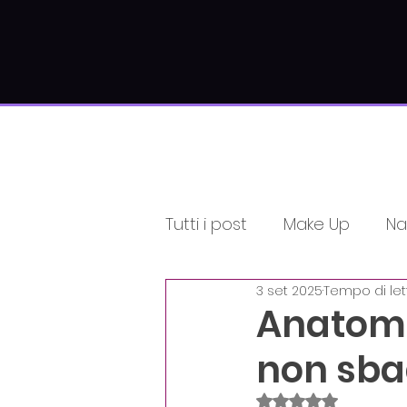
Tutti i post
Make Up
Nai
3 set 2025
Tempo di let
Informativi
Estetici
Anatomia
non sbag
Unica di Corsiamo Acad
Valutazione NaN st