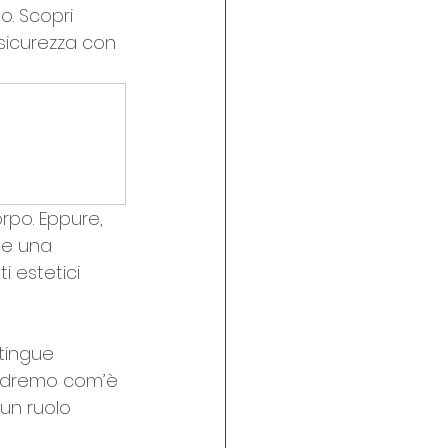
o. Scopri 
sicurezza con 
rpo. Eppure, 
se una 
i estetici 
tingue 
vedremo com’è 
 un ruolo 