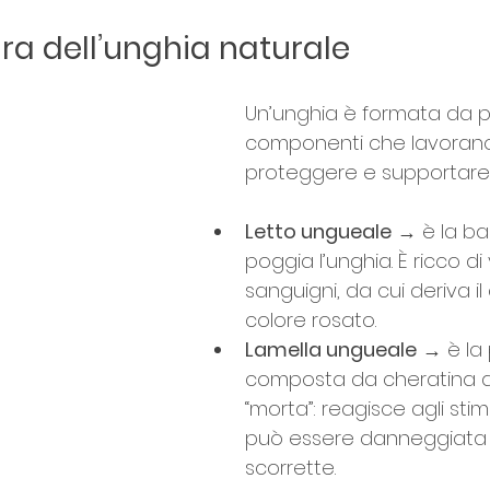
ura dell’unghia naturale
Un’unghia è formata da più
componenti che lavorano
proteggere e supportare il
Letto ungueale
 → è la ba
poggia l’unghia. È ricco di 
sanguigni, da cui deriva il
colore rosato.
Lamella ungueale
 → è la 
composta da cheratina d
“morta”: reagisce agli stimo
può essere danneggiata 
scorrette.