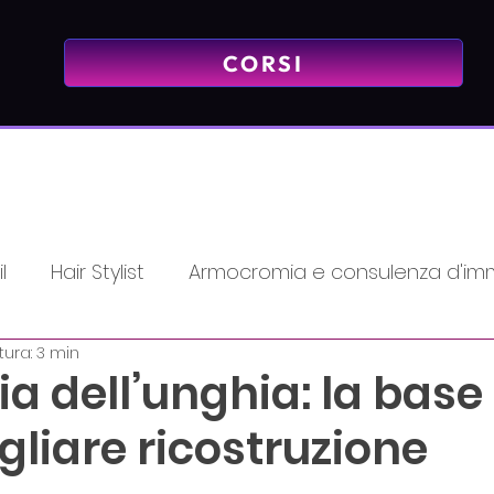
CORSI
l
Hair Stylist
Armocromia e consulenza d'im
tura: 3 min
Mindset - Mentalità Vincente
PMU & Tattoo
 dell’unghia: la base
liare ricostruzione
emy
Promozioni
massaggio
Lash
Bea
elle su 5.