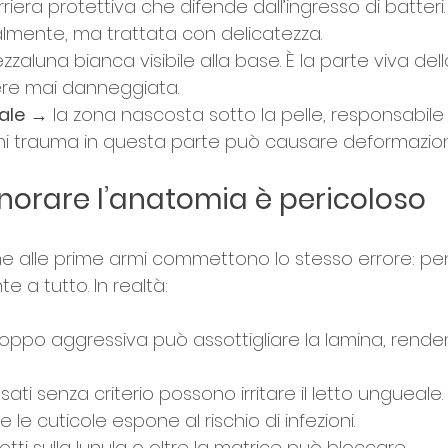
riera protettiva che difende dall’ingresso di batteri
almente, ma trattata con delicatezza.
zzaluna bianca visibile alla base. È la parte viva del
re mai danneggiata.
ale
 → la zona nascosta sotto la pelle, responsabile 
gni trauma in questa parte può causare deformazio
gnorare l’anatomia è pericoloso
e alle prime armi commettono lo stesso errore: p
te a tutto. In realtà:
roppo aggressiva può assottigliare la lamina, renden
sati senza criterio possono irritare il letto ungueale.
le cuticole espone al rischio di infezioni.
tti sulla lunula o oltre la matrice può bloccare 