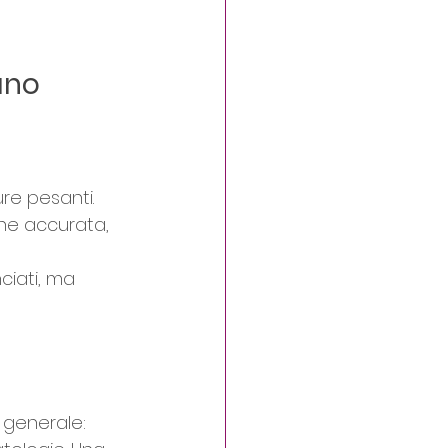
ano
ure pesanti.
ne accurata, 
ciati, ma 
generale: 