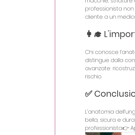
macchie, striature 
professionista non
cliente a un medic
👩‍🎓 L’imp
Chi conosce l’anato
distingue dalla con
avanzate: ricostruz
rischio.
✅ Conclusi
L’anatomia dell’ung
bella, sicura e dur
professionista.👉 A