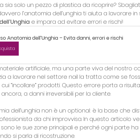
a sia solo un pezzo di plastica da ricoprire? Sbagliat
onna Unica
vero l’anatomia dell’unghia ti aiuta a lavorare in 
ell’Unghia
 e impara ad evitare errori e rischi!
so Anatomia dell’Unghia – Evita danni, errori e rischi
cquista
ateriale artificiale, ma una parte viva del nostro co
izia a lavorare nel settore nail la tratta come se fos
 cui “incollare” prodotti. Questo errore porta a risultat
ncora, a danni irreversibili per la cliente.
ia dell’unghia non è un optional: è la base che dis
ofessionista da chi improvvisa. In questo articolo 
li sono le sue zone principali e perché ogni parte ha
o si parla di ricostruzione.