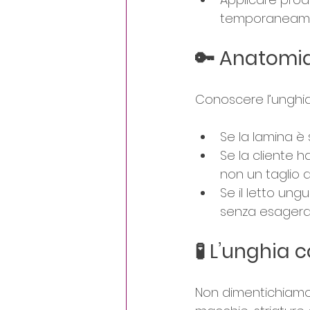
temporaneamen
🔑 Anatomia
Conoscere l’unghia 
Se la lamina è s
Se la cliente 
non un taglio 
Se il letto ung
senza esagera
🧪 L’unghia
Non dimentichiamo 