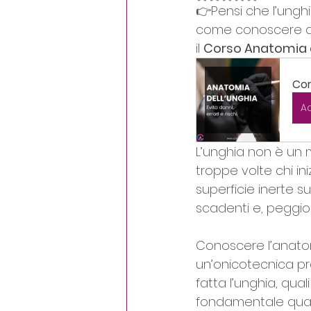
👉Pensi che l’unghi
Crescita personale
D
come conoscere dav
il 
Corso Anatomia d
Cor
A
L’unghia non è un m
troppe volte chi in
superficie inerte su
scadenti e, peggio a
Conoscere l’anatom
un’onicotecnica pr
fatta l’unghia, qua
fondamentale quand