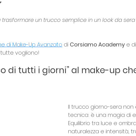

onna Unica
elle su 5.
 trasformare un trucco semplice in un look da sera c
ne di Make-Up Avanzato
 di 
Corsiamo Academy
 e d
tutte vogliono!
o di tutti i giorni” al make-up che
Il trucco giorno-sera non 
tecnica: è una magia di eq
Equilibrio tra luce e ombra,
naturalezza e intensità, tr