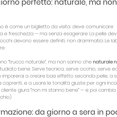
giorno perfetto: naturale, ma non
no è come un biglietto da visita: deve comunicare 
ura e freschezza — ma senza esagerare. La pelle dev
li occhi devono essere definiti, non drammatici. Le 
re.
dono “trucco naturale”, ma non sanno che 
naturale n
 studiato bene. Serve tecnica, serve occhio, serve equ
 imparerai a creare basi effetto seconda pelle, a s
coprenti, e a usare le tonalità giuste per ogni incar
l cliente giura “non mi stanno bene” — e poi cambi
chio).
rmazione: da giorno a sera in po