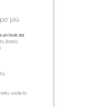
po’ più 
 un look da 
to. Basta 
.
to;
nello, vede la 