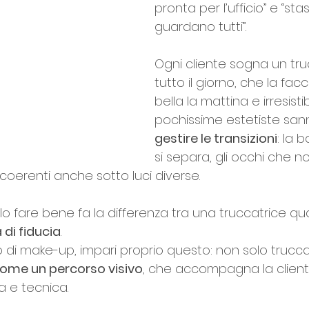
pronta per l’ufficio” e “sta
guardano tutti”.
Ogni cliente sogna un tru
tutto il giorno, che la facc
bella la mattina e irresistib
pochissime estetiste san
gestire le transizioni
: la 
si separa, gli occhi che n
coerenti anche sotto luci diverse.
o fare bene fa la differenza tra una truccatrice q
 di fiducia
.
 di make-up, impari proprio questo: non solo trucc
come un percorso visivo
, che accompagna la client
 e tecnica.