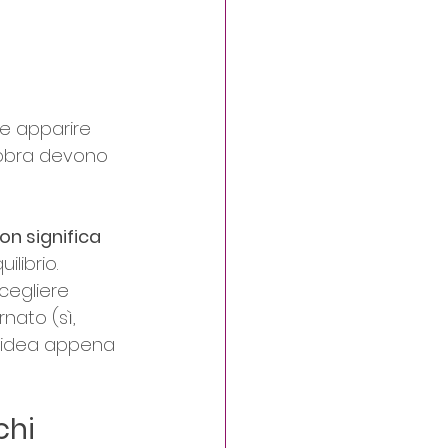
 
e apparire 
labbra devono 
on significa 
ilibrio.
cegliere 
nato (sì, 
a idea appena 
chi 