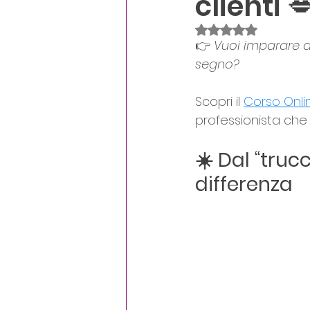
clienti 
Crescita personale
D
Valutazione NaN st
👉 
Vuoi imparare a
segno?
Scopri il 
Corso Onli
professionista che 
☀️ Dal “trucc
differenza