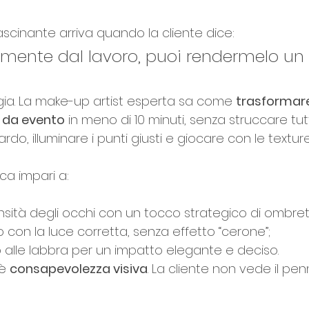
scinante arriva quando la cliente dice:
amente dal lavoro, puoi rendermelo un 
agia. La make-up artist esperta sa come 
trasformare
o da evento
 in meno di 10 minuti, senza struccare tut
ardo, illuminare i punti giusti e giocare con le texture
ca impari a:
tensità degli occhi con un tocco strategico di ombret
iso con la luce corretta, senza effetto “cerone”;
alle labbra per un impatto elegante e deciso.
è 
consapevolezza visiva
. La cliente non vede il pen