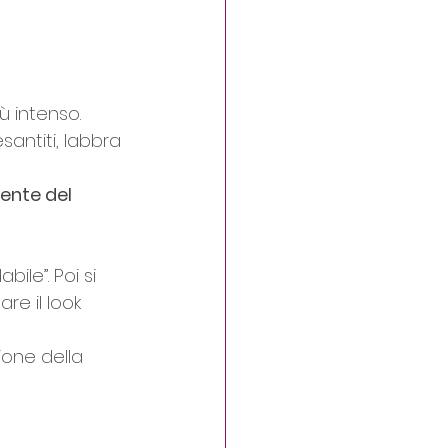
 intenso. 
santiti, labbra 
gente del 
le”. Poi si 
e il look 
one della 