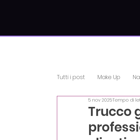
Tutti i post
Make Up
Nai
5 nov 2025
Tempo di let
Informativi
Estetici
Trucco g
professi
Unica di Corsiamo Acad