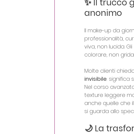
✨ Il trucco 
anonimo
Il make-up da gior
professionalità, c
viva, non lucida. G
colorare, non grida
Molte clienti chie
invisibile
: significa
Nel corso avanzato
texture leggere ma 
anche quelle che i
si guarda allo spec
🌙 La trasfo