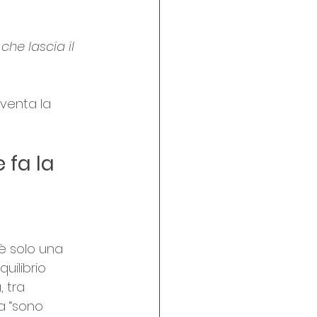
he lascia il 
iventa la 
 fa la 
è solo una 
uilibrio 
 tra 
a “sono 