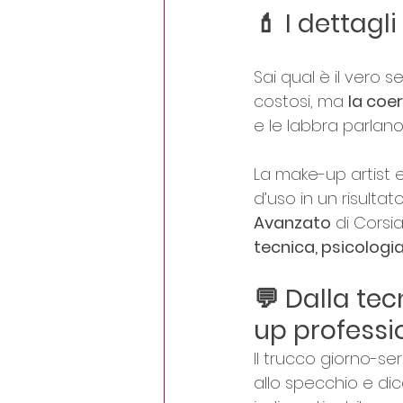
💄 I dettagl
Sai qual è il vero 
costosi, ma 
la coe
e le labbra parlano
La make-up artist e
d’uso in un risulta
Avanzato
 di Cors
tecnica, psicologi
💬 Dalla tec
up professi
Il trucco giorno-ser
allo specchio e dic