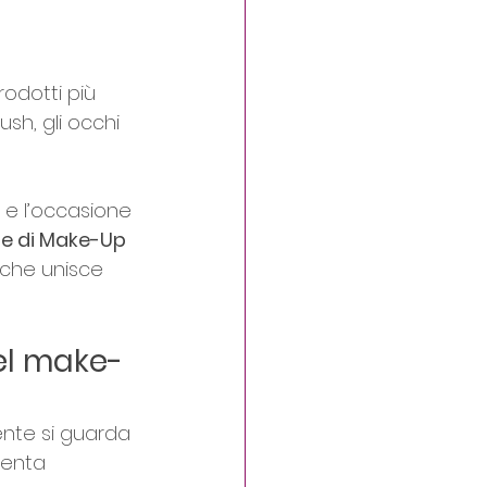
rodotti più 
ush, gli occhi 
o e l’occasione 
e di Make-Up 
 che unisce 
del make-
iente si guarda 
venta 