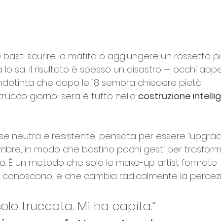
basti scurire la matita o aggiungere un rossetto più
 lo sa: il risultato è spesso un disastro — occhi appe
ndotinta che dopo le 18 sembra chiedere pietà.
 trucco giorno-sera è tutto nella 
costruzione intelli
e neutra e resistente, pensata per essere “upgradabi
mbre, in modo che bastino pochi gesti per trasformar
ro. È un metodo che solo le make-up artist formate 
 conoscono, e che cambia radicalmente la percezi
olo truccata. Mi ha capita.”