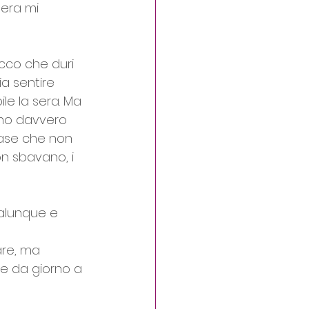
sera mi 
cco che duri 
ia sentire 
ile la sera. Ma 
no davvero 
base che non 
on sbavano, i 
ualunque e 
are, ma 
e da giorno a 