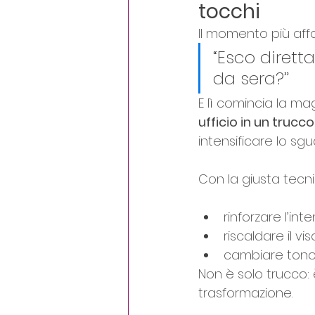
tocchi
Il momento più affa
“Esco dirett
da sera?”
E lì comincia la m
ufficio in un trucc
intensificare lo sgu
Con la giusta tecni
rinforzare l’in
riscaldare il v
cambiare tono 
Non è solo trucco: 
trasformazione.