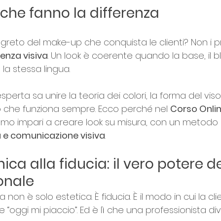
i che fanno la differenza
segreto del make-up che conquista le clienti? Non i p
renza visiva
. Un look è coerente quando la base, il bl
 la stessa lingua.
sperta sa unire la teoria dei colori, la forma del vis
to che funziona sempre. Ecco perché nel 
Corso Onlin
iamo impari a creare look su misura, con un metodo
a e comunicazione visiva
.
nica alla fiducia: il vero potere 
onale 
a non è solo estetica. È fiducia. È il modo in cui la cl
e “oggi mi piaccio”. Ed è lì che una professionista di