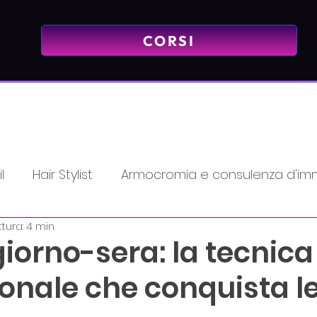
CORSI
l
Hair Stylist
Armocromia e consulenza d'im
tura: 4 min
Mindset - Mentalità Vincente
PMU & Tattoo
iorno-sera: la tecnica
onale che conquista l
emy
Promozioni
massaggio
Lash
Bea