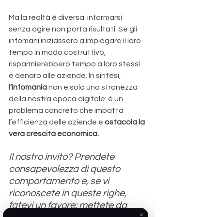
Ma la realtà è diversa: informarsi 
senza agire non porta risultati. Se gli 
infomani iniziassero a impiegare il loro 
tempo in modo costruttivo, 
risparmierebbero tempo a loro stessi 
e denaro alle aziende. In sintesi,
l’infomania
 non è solo una stranezza 
della nostra epoca digitale: è un 
problema concreto che impatta 
l’efficienza delle aziende e 
ostacola la 
vera crescita economica. 
Il nostro invito? Prendete 
consapevolezza di questo 
comportamento e, se vi 
riconoscete in queste righe, 
fatevi un favore: mettete da 
✕