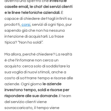
diventa uno spettro che 
infesta le 
caselle email, le chat dei servizi clienti 
e le linee telefoniche aziendali. 
È 
capace di chiedere dettagli infiniti su 
prodotti, 
corsi
, servizi di ogni tipo, pur 
sapendo già che non ha nessuna 
intenzione di acquistarli. La frase 
tipica? “Non ho soldi”. 
Ma allora, perché chiedere? La realtà 
è che l'infomane non cerca un 
acquisto: cerca solo di soddisfare la 
sua voglia di nuovi stimoli, anche a 
costo di sottrarre tempo e risorse alle 
aziende. Ogni giorno 
le aziende 
investono tempo, soldi e risorse per 
rispondere alle sue domande.
 Il team 
del servizio clienti viene 
sovraccaricato, il tempo viene 