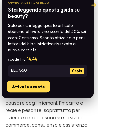
parte il vostro bisogno di 
OFFERTA LETTORI BLOG
➜
informazioni continue e iniziate 
Stai leggendo questa guida su
a trasformare la vostra 
beauty?
curiosità in azioni concrete.
Solo per chi legge questo articolo
abbiamo attivato uno sconto del 50% sui
corsi Corsiamo. Sconto attivo solo per i
Il Costo Economico degli 
lettori del blog.Iniziativa riservata a
Infomani: Quanto 
nuove corsiste
scade tra
14:44
Perdono Realmente le 
BLOG50
Aziende?
Copia
Attiva lo sconto
Anche se non esistono stime precise 
e universali delle perdite economiche 
causate dagli infomani, l’impatto è 
reale e pesante, soprattutto per 
aziende che si basano su servizi di e-
commerce, consulenza e assistenza 
clienti. 
Ogni interazione con un 