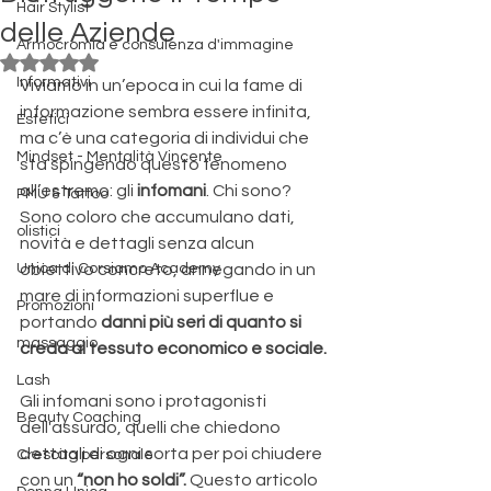
Hair Stylist
delle Aziende
Armocromia e consulenza d'immagine
Valutazione NaN stelle su 5.
Informativi
Viviamo in un’epoca in cui la fame di 
informazione sembra essere infinita, 
Estetici
ma c’è una categoria di individui che 
Mindset - Mentalità Vincente
sta spingendo questo fenomeno 
all’estremo: gli 
infomani
. Chi sono? 
PMU & Tattoo
Sono coloro che accumulano dati, 
olistici
novità e dettagli senza alcun 
Unica di Corsiamo Academy
obiettivo concreto, annegando in un 
mare di informazioni superflue e 
Promozioni
portando 
danni più seri di quanto si 
massaggio
creda al tessuto economico e sociale. 
Lash
Gli infomani sono i protagonisti 
Beauty Coaching
dell'assurdo, quelli che chiedono 
dettagli di ogni sorta per poi chiudere 
Crescita personale
con un 
“non ho soldi”.
 Questo articolo 