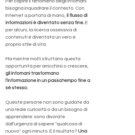
Per capire il fenomeno degli infomani 
bisogna inquadrare il contesto. Con 
Internet a portata di mano, 
il flusso di 
informazioni è diventato senza fine. 
E 
per alcuni, la ricerca ossessiva di 
contenuti è diventata un vero e 
proprio stile di vita. 
Ma mentre molti sfruttano questa 
opportunità per arricchirsi o crescere, 
gli infomani trasformano 
l’informazione in un passatempo fine a 
sé stesso.
Queste persone non sono guidate da 
una reale curiosità o da un bisogno di 
apprendere: sono divorate 
dall’urgenza di sapere "qualcosa di 
nuovo" ogni minuto. E il risultato? 
Una 