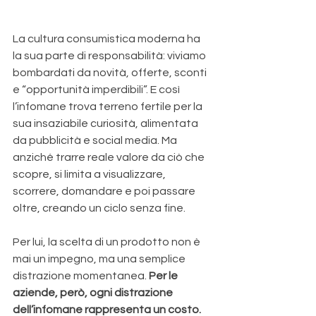
La cultura consumistica moderna ha 
la sua parte di responsabilità: viviamo 
bombardati da novità, offerte, sconti 
e “opportunità imperdibili”. E così 
l’infomane trova terreno fertile per la 
sua insaziabile curiosità, alimentata 
da pubblicità e social media. Ma 
anziché trarre reale valore da ciò che 
scopre, si limita a visualizzare, 
scorrere, domandare e poi passare 
oltre, creando un ciclo senza fine. 
Per lui, la scelta di un prodotto non è 
mai un impegno, ma una semplice 
distrazione momentanea. 
Per le 
aziende, però, ogni distrazione 
dell’infomane rappresenta un costo. 