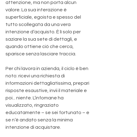
attenzione, ma non porta alcun 
valore. La sua interazione è 
superficiale, egoista e spesso del 
tutto scollegata da una vera 
intenzione d’acquisto. È lì solo per 
saziare la sua sete di dettagli, e 
quando ottiene ciò che cerca, 
sparisce senza lasciare traccia.
Per chi lavora in azienda, il ciclo è ben 
noto: ricevi una richiesta di 
informazioni dettagliatissima, prepari 
risposte esaustive, invii il materiale e 
poi... niente. L’infomane ha 
visualizzato, ringraziato 
educatamente – se sei fortunato – e 
se n’è andato senza la minima 
intenzione di acquistare. 