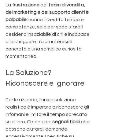
La 
frustrazione 
del
 team di vendita, 
del marketing e del supporto clienti è 
palpabile: 
hanno investito tempo e 
competenze, solo per soddisfare il 
desiderio insaziabile di chi è incapace 
di distinguere tra un interesse 
concreto e una semplice curiosità 
momentanea.
La Soluzione? 
Riconoscere e Ignorare
Per le aziende, l'unica soluzione 
realistica è imparare a riconoscere gli 
infomani e limitare il tempo sprecato 
su di loro. Ci sono dei 
segnali tipici
 che 
possono aiutarci: domande 
eccessivamente specifiche su 