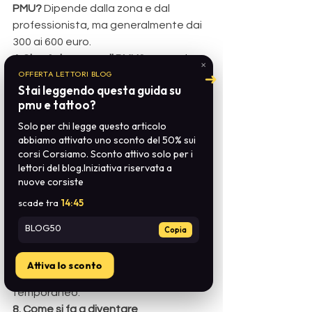
PMU? 
Dipende dalla zona e dal 
professionista, ma generalmente dai 
300 ai 600 euro.
4. Si può rimuovere il PMU? 
Sì, tramite 
✕
OFFERTA LETTORI BLOG
➜
laser o trattamenti specifici, ma non è 
Stai leggendo questa guida su
sempre garantita la completa 
pmu e tattoo?
rimozione.
Solo per chi legge questo articolo
5. Posso fare PMU in gravidanza? 
È 
abbiamo attivato uno sconto del 50% sui
sconsigliato, meglio rimandare dopo il 
corsi Corsiamo. Sconto attivo solo per i
parto.
lettori del blog.Iniziativa riservata a
6. Qual è la differenza tra PMU e 
nuove corsiste
microblading? 
Il microblading è una 
scade tra
14:44
tecnica manuale per le sopracciglia, 
mentre il PMU usa un dermografo.
BLOG50
Copia
7. PMU e tatuaggio sono la stessa 
cosa? 
No, il tatuaggio è più profondo 
Attiva lo sconto
e permanente. Il PMU è più delicato e 
temporaneo.
8. Come si fa a diventare 