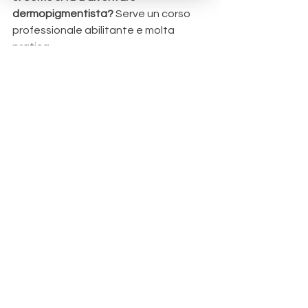
dermopigmentista? 
Serve un corso 
professionale abilitante e molta 
pratica.
9. PMU e allergie: è sicuro? 
I pigmenti 
professionali sono testati, ma è 
sempre bene fare un patch test.
10. Il PMU si adatta a tutti i tipi di 
pelle? 
Sì, ma il risultato può variare: su 
pelle grassa tende a durare meno.
PMU & Tattoo
Informativi
Mostra tutti
Post recenti