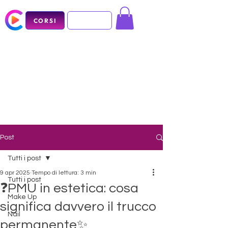
CORSI
Post
Tutti i post
9 apr 2025
Tempo di lettura: 3 min
Tutti i post
❓PMU in estetica: cosa
Make Up
significa davvero il trucco
Nail
permanente✨