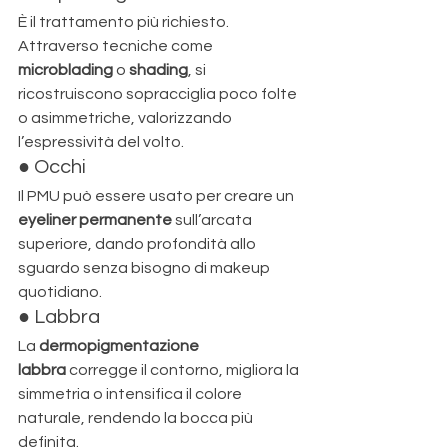
È il trattamento più richiesto. 
Attraverso tecniche come 
microblading
 o 
shading
, si 
ricostruiscono sopracciglia poco folte 
o asimmetriche, valorizzando 
l’espressività del volto.
● Occhi
Il PMU può essere usato per creare un 
eyeliner permanente
 sull’arcata 
superiore, dando profondità allo 
sguardo senza bisogno di makeup 
quotidiano.
● Labbra
La 
dermopigmentazione 
labbra
 corregge il contorno, migliora la 
simmetria o intensifica il colore 
naturale, rendendo la bocca più 
definita.