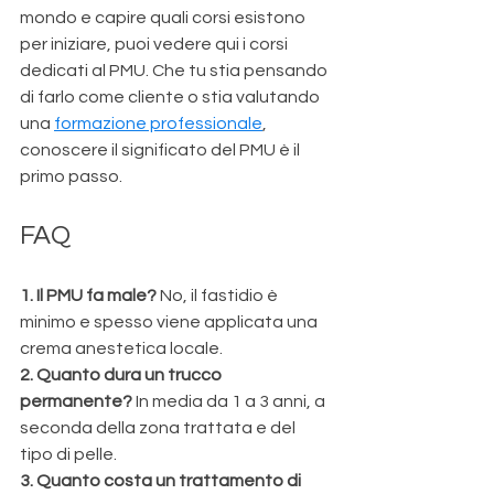
mondo e capire quali corsi esistono 
per iniziare, puoi vedere qui i corsi 
dedicati al PMU. Che tu stia pensando 
di farlo come cliente o stia valutando 
una 
formazione professionale
, 
conoscere il significato del PMU è il 
primo passo.
FAQ
1. Il PMU fa male? 
No, il fastidio è 
minimo e spesso viene applicata una 
crema anestetica locale.
2. Quanto dura un trucco 
permanente? 
In media da 1 a 3 anni, a 
seconda della zona trattata e del 
tipo di pelle.
3. Quanto costa un trattamento di 