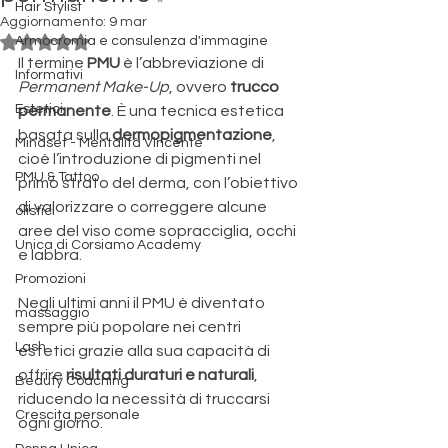
Hair Stylist
Aggiornamento:
9 mar
Valutazione NaN stelle su 5.
Armocromia e consulenza d'immagine
Il termine 
PMU
 è l’abbreviazione di 
Informativi
Permanent Make-Up
, ovvero 
trucco 
Estetici
permanente
. È una tecnica estetica 
basata sulla 
dermopigmentazione
, 
Mindset - Mentalità Vincente
cioè l’introduzione di pigmenti nel 
PMU & Tattoo
primo strato del derma, con l’obiettivo 
di valorizzare o correggere alcune 
olistici
aree del viso come sopracciglia, occhi 
Unica di Corsiamo Academy
e labbra.
Promozioni
Negli ultimi anni il PMU è diventato 
massaggio
sempre più popolare nei centri 
Lash
estetici grazie alla sua capacità di 
offrire 
risultati duraturi e naturali
, 
Beauty Coaching
riducendo la necessità di truccarsi 
Crescita personale
ogni giorno.