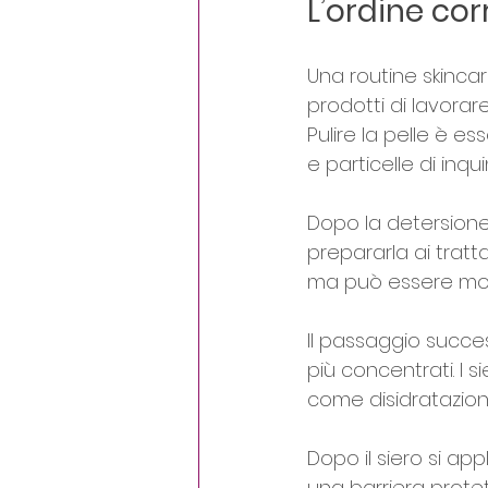
L’ordine cor
Una routine skinca
prodotti di lavorar
Pulire la pelle è es
e particelle di in
Dopo la detersione 
prepararla ai tratta
ma può essere molto
Il passaggio succe
più concentrati. I 
come disidratazione
Dopo il siero si appl
una barriera protett