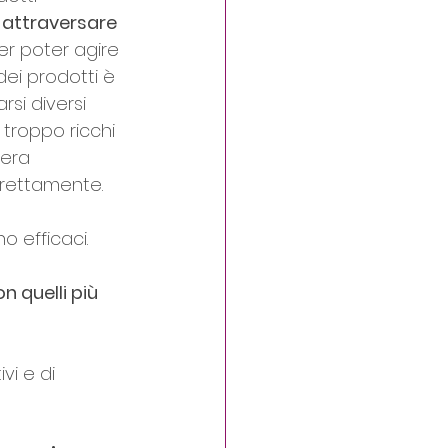
 
attraversare 
er poter agire 
ei prodotti è 
si diversi 
 troppo ricchi 
era 
rrettamente. 
o efficaci.
n quelli più 
vi e di 