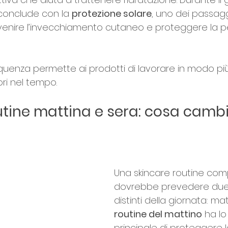
 conclude con la 
protezione solare
, uno dei passagg
venire l’invecchiamento cutaneo e proteggere la pe
uenza permette ai prodotti di lavorare in modo più 
iori nel tempo.
utine mattina e sera: cosa cambi
Una skincare routine com
dovrebbe prevedere du
distinti della giornata: mat
routine del mattino
 ha l
principale di proteggere l