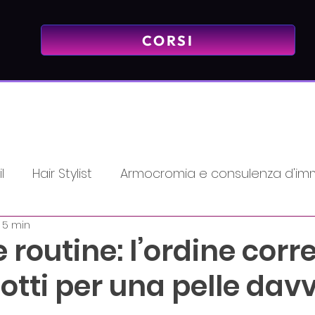
CORSI
l
Hair Stylist
Armocromia e consulenza d'im
 5 min
Mindset - Mentalità Vincente
PMU & Tattoo
 routine: l’ordine corr
otti per una pelle dav
emy
Promozioni
massaggio
Lash
Bea