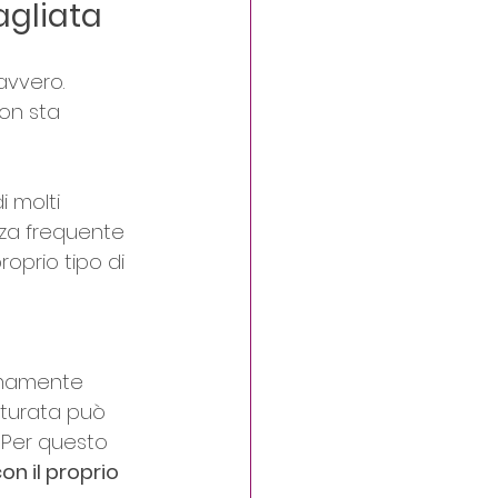
agliata
avvero. 
on sta 
i molti 
nza frequente 
roprio tipo di 
emamente 
turata può 
. Per questo 
n il proprio 