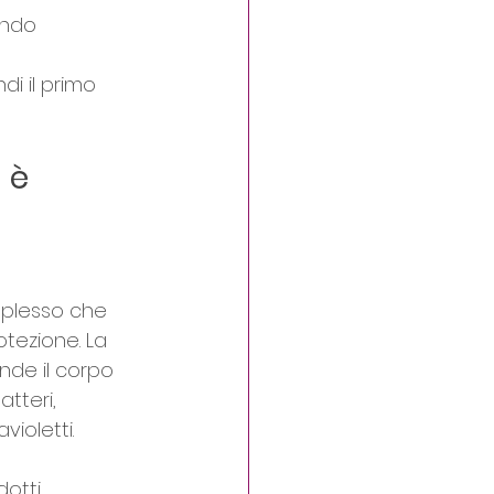
ando 
di il primo 
 è 
plesso che 
tezione. La 
nde il corpo 
tteri, 
violetti.
otti 