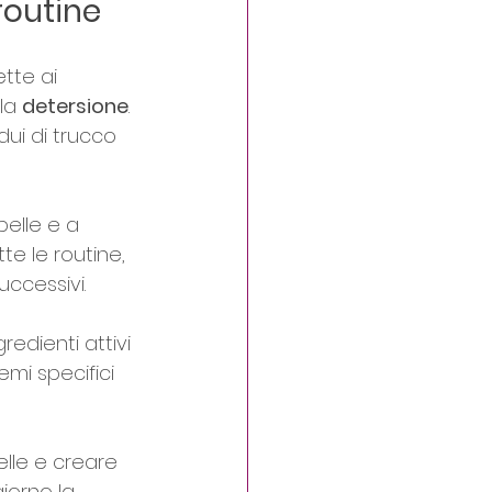
routine
tte ai 
la 
detersione
. 
dui di trucco 
pelle e a 
te le routine, 
uccessivi.
edienti attivi 
emi specifici 
elle e creare 
iorno la 