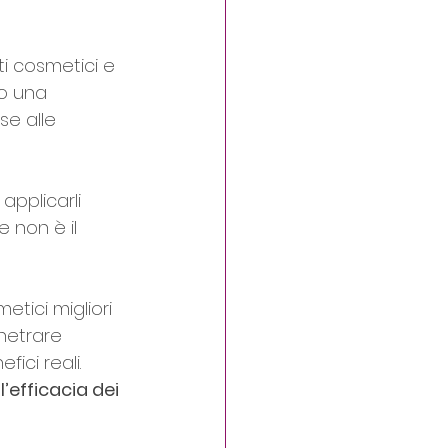
i cosmetici e 
to una 
se alle 
pplicarli 
e non è il 
tici migliori 
netrare 
ici reali.
’efficacia dei 