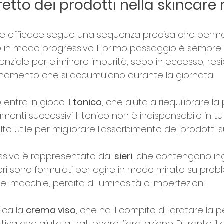
retto dei prodotti nella skincare 
re efficace segue una sequenza precisa che perme
e in modo progressivo. Il primo passaggio è sempre 
senziale per eliminare impurità, sebo in eccesso, resi
quinamento che si accumulano durante la giornata.
entra in gioco il 
tonico
, che aiuta a riequilibrare la 
menti successivi. Il tonico non è indispensabile in tut
 utile per migliorare l’assorbimento dei prodotti s
ssivo è rappresentato dai 
sieri
, che contengono ingr
sieri sono formulati per agire in modo mirato su probl
, macchie, perdita di luminosità o imperfezioni.
ica la 
crema viso
, che ha il compito di idratare la p
iva che aiuta a trattenere l’idratazione. Durante il g