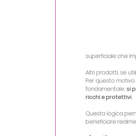
superficiale che i
Altri prodotti, se u
Per questo motivo 
fondamentale: 
si 
ricchi e protettivi
.
Questa logica permet
beneficiare realme