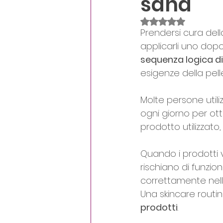
sana
Crescita personale
D
Valutazione NaN st
Prendersi cura del
applicarli uno dopo
sequenza logica di
esigenze della pelle
Molte persone utili
ogni giorno per otte
prodotto utilizzato
Quando i prodotti 
rischiano di funzio
correttamente nella
Una skincare routin
prodotti
. 