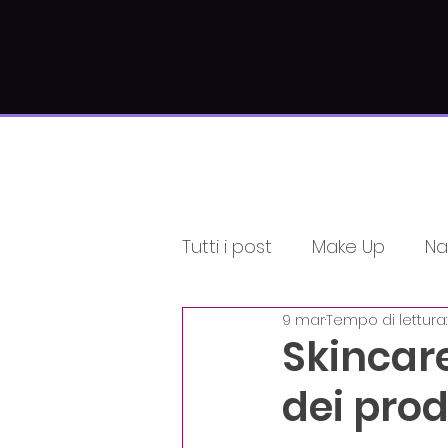
Tutti i post
Make Up
Nai
9 mar
Tempo di lettura:
Informativi
Estetici
Skincare
dei prod
Unica di Corsiamo Acad