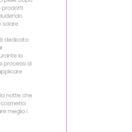
 prodotti 
ncludendo 
 solare.
 è dedicata 
l 
urante la 
i processi di 
applicare 
la notte che 
 cosmetici.
re meglio i 