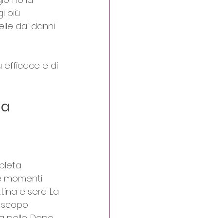
i più 
lle dai danni 
efficace e di 
a 
pleta 
e momenti 
tina e sera. La 
o scopo 
a pelle. Dopo 