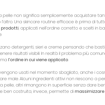
onna Unica
elle su 5.
la pelle non significa semplicemente acquistare tant
 l’altro. Una skincare routine efficace è prima di tut
 prodotti
, applicati nell’ordine corretto e scelti in ba
.
zzano detergenti, sieri e creme pensando che basti a
nere risultati visibili. In realtà il problema più comun
, ma 
l’ordine in cui viene applicato
.
vengono usati nel momento sbagliato, anche i cosme
nare male. Alcuni ingredienti attivi non riescono a pe
 pelle, altri rimangono in superficie senza dare benef
e ben costruita, invece, permette di 
massimizzare l