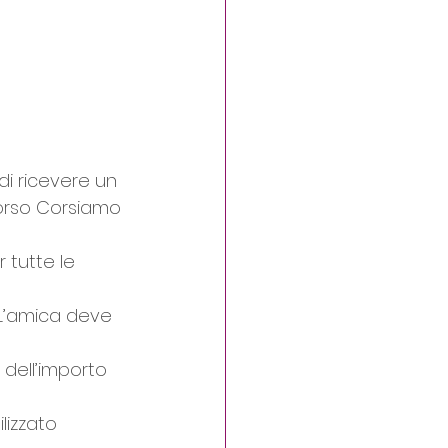
i ricevere un 
orso Corsiamo 
 tutte le 
L’amica deve 
 dell’importo 
lizzato 