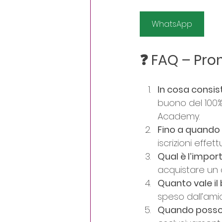
WhatsApp
❓ 
FAQ – Pro
In cosa consis
buono del 100%
Academy.
Fino a quando 
iscrizioni effet
Qual è l’impor
acquistare un 
Quanto vale il
speso dall’amic
Quando posso u