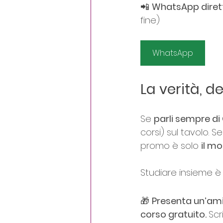
📲 
WhatsApp diret
fine)
WhatsApp
La verità, 
Se 
parli sempre d
corsi) sul tavolo. S
promo è solo 
il m
Studiare insieme è p
🎁 
Presenta un’amic
corso gratuito. 
Scr