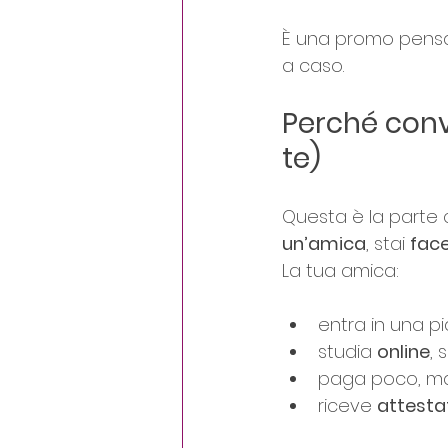
È una promo pensa
a caso.
Perché conv
te)
Questa è la parte 
un’amica
, stai 
face
La tua amica:
entra in una p
studia 
online
,
paga poco, m
riceve 
attesta