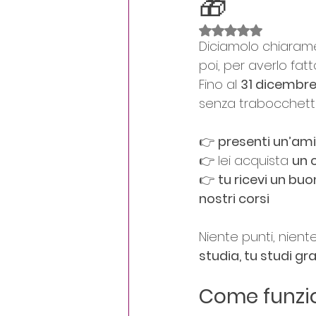
🎁
Crescita personale
D
Valutazione NaN st
Diciamolo chiarame
poi, per averlo fatt
Fino al 
31 dicembr
senza trabocchetti
👉 
presenti un’am
👉 lei acquista 
un 
👉 
tu ricevi un bu
nostri corsi
Niente punti, nient
studia, tu studi gra
Come funzio