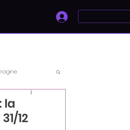
magine
olistici
 la
31/12
uty Coaching