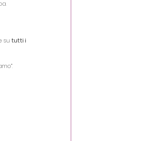
pa.
e su 
tutti i 
amo”.