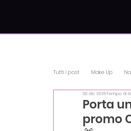
Tutti i post
Make Up
Nai
30 dic 2025
Tempo di le
Informativi
Estetici
Porta un
promo Co
Unica di Corsiamo Acad