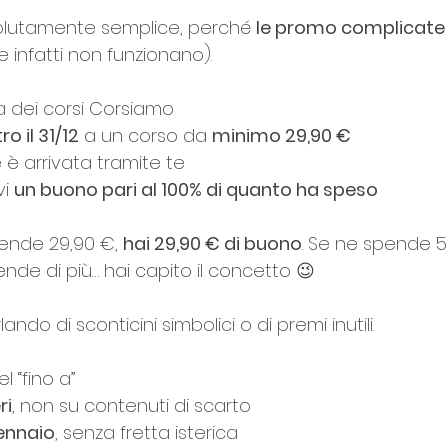
olutamente semplice, perché 
le promo complicate 
(e infatti non funzionano).
ca dei corsi Corsiamo
ro il 31/12
 a un corso da 
minimo 29,90 €
 è arrivata tramite te
i 
un buono pari al 100% di quanto ha speso
ende 29,90 €, 
hai 29,90 € di buono
. Se ne spende 5
ende di più… hai capito il concetto 😉
ndo di sconticini simbolici o di premi inutili.
l “fino a”
ri
, non su contenuti di scarto
gennaio
, senza fretta isterica