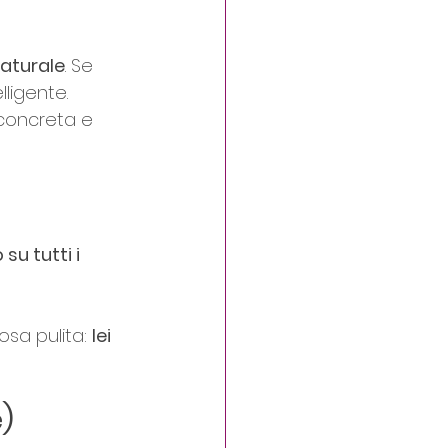
naturale
. Se 
lligente.
concreta e 
su tutti i 
osa pulita: 
lei 
)