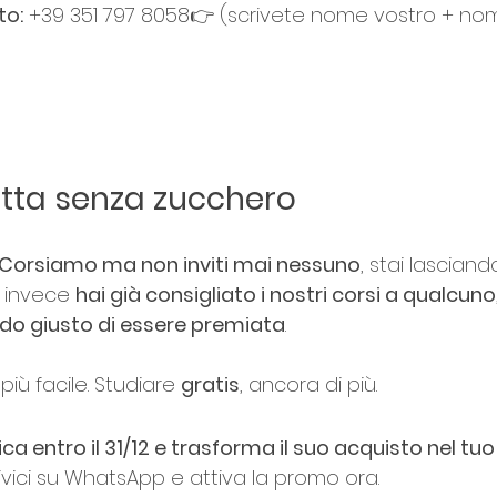
to:
 +39 351 797 8058👉 (scrivete nome vostro + nom
detta senza zucchero
i Corsiamo ma non inviti mai nessuno
, stai lasciand
e invece 
hai già consigliato i nostri corsi a qualcuno
odo giusto di essere premiata
.
iù facile. Studiare 
gratis
, ancora di più.
a entro il 31/12 e trasforma il suo acquisto nel tu
ivici su WhatsApp e attiva la promo ora.