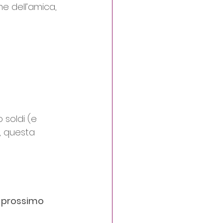
e dell’amica, 
o soldi (e 
, questa 
o prossimo 