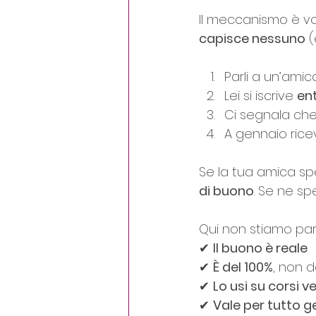
Il meccanismo è v
capisce nessuno
 
Parli a un’ami
Lei si iscrive 
ent
Ci segnala che
A gennaio ricev
Se la tua amica sp
di buono
. Se ne sp
Qui non stiamo parla
✔ 
Il buono è reale
✔ 
È del 100%
, non de
✔ 
Lo usi su corsi ve
✔ 
Vale per tutto 