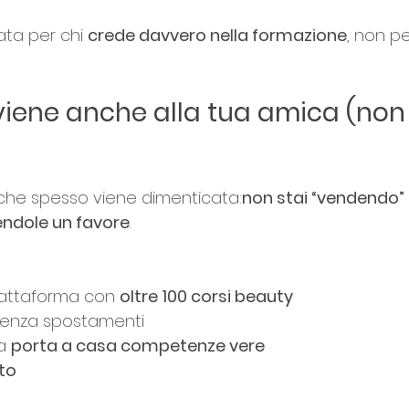
ta per chi 
crede davvero nella formazione
, non p
iene anche alla tua amica (non 
che spesso viene dimenticata:
non stai “vendendo”
ndole un favore
.
iattaforma con 
oltre 100 corsi beauty
 senza spostamenti
a 
porta a casa competenze vere
to