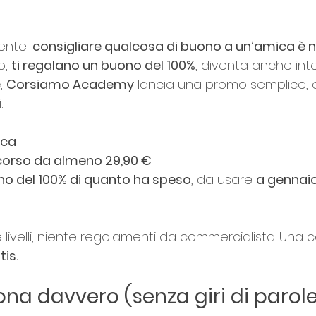
onna Unica
elle su 5.
nte: 
consigliare qualcosa di buono a un’amica è 
o, 
ti regalano un buono del 100%
, diventa anche inte
e
, 
Corsiamo Academy
 lancia una promo semplice, 
:
ica
corso da almeno 29,90 €
ono del 100% di quanto ha speso
, da usare 
a gennaio 
e livelli, niente regolamenti da commercialista. Una c
tis.
na davvero (senza giri di parole