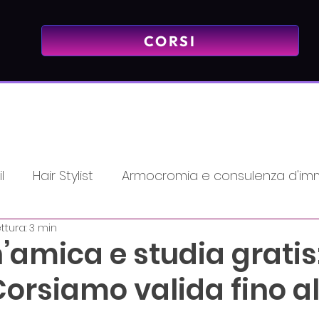
CORSI
l
Hair Stylist
Armocromia e consulenza d'im
ttura: 3 min
Mindset - Mentalità Vincente
PMU & Tattoo
’amica e studia gratis:
rsiamo valida fino al 
emy
Promozioni
massaggio
Lash
Bea