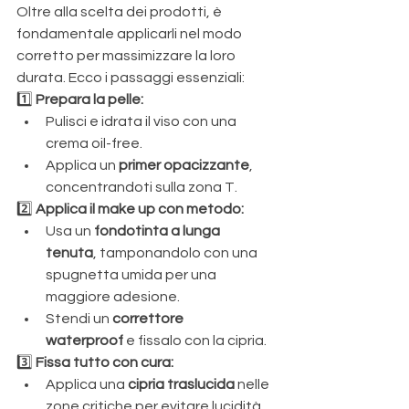
Oltre alla scelta dei prodotti, è 
fondamentale applicarli nel modo 
corretto per massimizzare la loro 
durata. Ecco i passaggi essenziali:
1️⃣ 
Prepara la pelle:
Pulisci e idrata il viso con una 
crema oil-free.
Applica un 
primer opacizzante
, 
concentrandoti sulla zona T.
2️⃣ 
Applica il make up con metodo:
Usa un 
fondotinta a lunga 
tenuta
, tamponandolo con una 
spugnetta umida per una 
maggiore adesione.
Stendi un 
correttore 
waterproof
 e fissalo con la cipria.
3️⃣ 
Fissa tutto con cura:
Applica una 
cipria traslucida
 nelle 
zone critiche per evitare lucidità.