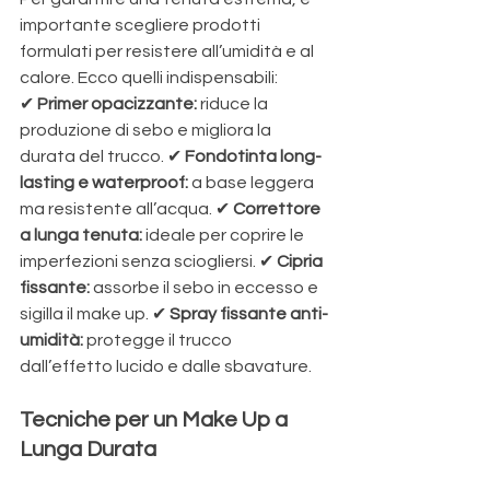
importante scegliere prodotti 
formulati per resistere all’umidità e al 
calore. Ecco quelli indispensabili:
✔ 
Primer opacizzante:
 riduce la 
produzione di sebo e migliora la 
durata del trucco. ✔ 
Fondotinta long-
lasting e waterproof:
 a base leggera 
ma resistente all’acqua. ✔ 
Correttore 
a lunga tenuta:
 ideale per coprire le 
imperfezioni senza sciogliersi. ✔ 
Cipria 
fissante:
 assorbe il sebo in eccesso e 
sigilla il make up. ✔ 
Spray fissante anti-
umidità:
 protegge il trucco 
dall’effetto lucido e dalle sbavature.
Tecniche per un Make Up a 
Lunga Durata