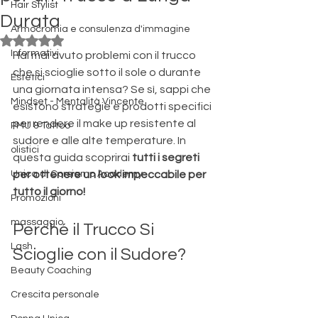
Hair Stylist
Durata
Armocromia e consulenza d'immagine
Valutazione NaN stelle su 5.
Informativi
Hai mai avuto problemi con il trucco 
che si scioglie sotto il sole o durante 
Estetici
una giornata intensa? Se sì, sappi che 
Mindset - Mentalità Vincente
esistono strategie e prodotti specifici 
per rendere il make up resistente al 
PMU & Tattoo
sudore e alle alte temperature. In 
olistici
questa guida scoprirai 
tutti i segreti 
Unica di Corsiamo Academy
per ottenere un look impeccabile per 
tutto il giorno!
Promozioni
massaggio
Perché il Trucco Si 
Lash
Scioglie con il Sudore?
Beauty Coaching
Crescita personale