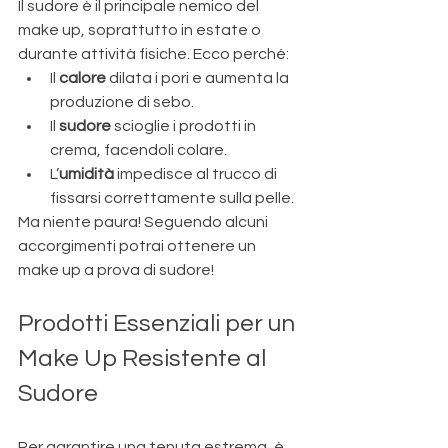
Il sudore è il principale nemico del 
make up, soprattutto in estate o 
durante attività fisiche. Ecco perché:
Il 
calore
 dilata i pori e aumenta la 
produzione di sebo.
Il 
sudore
 scioglie i prodotti in 
crema, facendoli colare.
L’
umidità
 impedisce al trucco di 
fissarsi correttamente sulla pelle.
Ma niente paura! Seguendo alcuni 
accorgimenti potrai ottenere un 
make up a prova di sudore!
Prodotti Essenziali per un 
Make Up Resistente al 
Sudore
Per garantire una tenuta estrema, è 