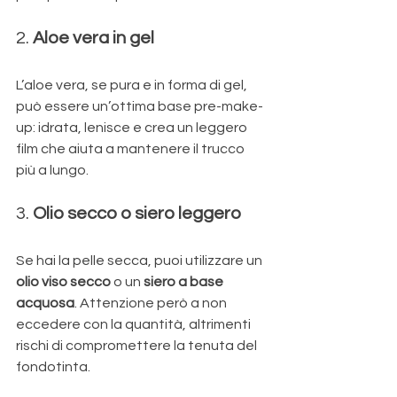
2. 
Aloe vera in gel
L’aloe vera, se pura e in forma di gel, 
può essere un’ottima base pre-make-
up: idrata, lenisce e crea un leggero 
film che aiuta a mantenere il trucco 
più a lungo.
3. 
Olio secco o siero leggero
Se hai la pelle secca, puoi utilizzare un 
olio viso secco
 o un 
siero a base 
acquosa
. Attenzione però a non 
eccedere con la quantità, altrimenti 
rischi di compromettere la tenuta del 
fondotinta.