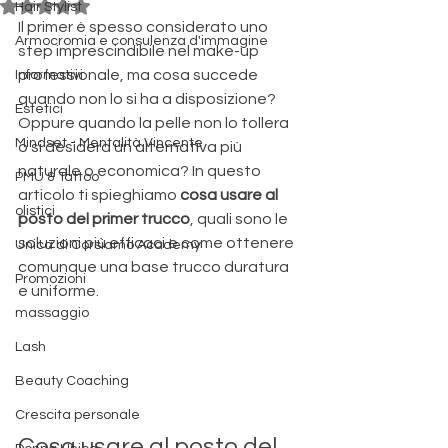
Valutazione NaN stelle su 5.
Hair Stylist
Il primer è spesso considerato uno 
Armocromia e consulenza d'immagine
step imprescindibile nel make-up 
professionale, ma cosa succede 
Informativi
quando non lo si ha a disposizione? 
Estetici
Oppure quando la pelle non lo tollera 
Mindset - Mentalità Vincente
o si desidera un'alternativa più 
naturale o economica? In questo 
PMU & Tattoo
articolo ti spieghiamo 
cosa usare al 
olistici
posto del primer trucco
, quali sono le 
soluzioni più efficaci e come ottenere 
Unica di Corsiamo Academy
comunque una base trucco duratura 
Promozioni
e uniforme.
massaggio
Lash
Beauty Coaching
Crescita personale
Cosa usare al posto del 