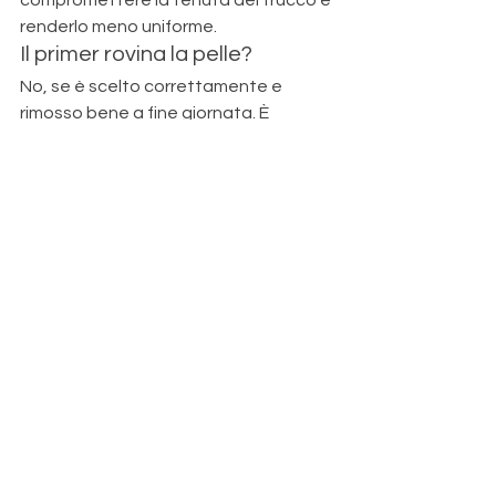
renderlo meno uniforme.
Il primer rovina la pelle?
No, se è scelto correttamente e 
rimosso bene a fine giornata. È 
importante usare prodotti adatti al 
proprio tipo di pelle.
Serve il primer per un trucco 
professionale?
Nella maggior parte dei casi sì. Chi 
lavora nel make-up lo usa per 
garantire durata, uniformità e 
risultato finale più curato.
Come capire se serve davvero 
il primer?
Dipende dalla pelle, dal tipo di trucco 
e dall’occasione. Per questo è 
importante conoscere le basi del 