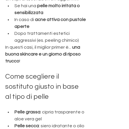
Se hai una 
pelle molto irritata o 
sensibilizzata
In caso di 
acne attiva con pustole 
aperte
Dopo trattamenti estetici 
aggressivi (es. peeling chimico)
In questi casi, il miglior primer è... 
una 
buona skincare e un giorno di riposo 
trucco
!
Come scegliere il 
sostituto giusto in base 
al tipo di pelle
Pelle grassa
: cipria trasparente o 
aloe vera gel
Pelle secca
: siero idratante o olio 