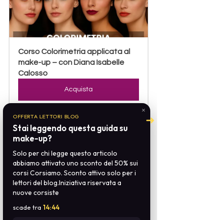
Corso Colorimetria applicata al 
make-up – con Diana Isabelle 
Calosso
Acquista
✕
OFFERTA LETTORI BLOG
➜
Stai leggendo questa guida su
FAQ 
make-up?
Solo per chi legge questo articolo
1) Cos’è, in pratica, la colorimetria 
abbiamo attivato uno sconto del 50% sui
make up?
È il metodo che ti fa 
corsi Corsiamo. Sconto attivo solo per i
scegliere fondotinta, ombretti e 
lettori del blog.Iniziativa riservata a
nuove corsiste
rossetti in base a sottotono, 
temperatura e intensità del volto, per 
scade tra
14:44
un risultato armonioso e 