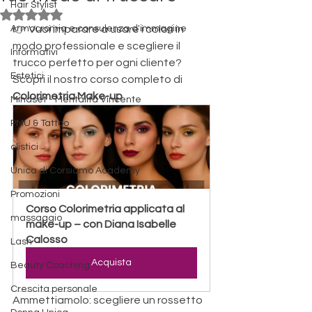
Hair Stylist
Valutazione NaN stelle su 5.
Armocromia e consulenza d'immagine
👉 Vuoi imparare a usare i colori in 
modo professionale e scegliere il 
Informativi
trucco perfetto per ogni cliente? 
Estetici
Scopri il nostro corso completo di 
Colorimetria Make-up
Mindset - Mentalità Vincente
PMU & Tattoo
olistici
Unica di Corsiamo Academy
Promozioni
Corso Colorimetria applicata al 
massaggio
make-up – con Diana Isabelle 
Calosso
Lash
Acquista
Beauty Coaching
Crescita personale
Ammettiamolo: scegliere un rossetto 