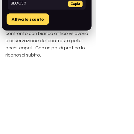
BLOG50
Copia
professionale.
2) Come faccio a capire il mio 
Attiva lo sconto
sottotono senza strumenti? 
Luce 
naturale, test mentale oro/argento, 
confronto con bianco ottico vs avorio 
e osservazione del contrasto pelle-
occhi-capelli. Con un po’ di pratica lo 
riconosci subito.
3) Posso usare colori “freddi” su una 
pelle calda (o viceversa)?
Sì, ma va 
gestita la 
saturazione
 e il contesto. In 
generale, restare coerenti con la 
temperatura rende il risultato più 
credibile e facile da portare.
4) Perché un rossetto mi ingiallisce i 
denti? 
Probabilmente è una tonalità 
calda
 su un sorriso che richiede 
rossetti 
freddi blu-based
 (lampone, 