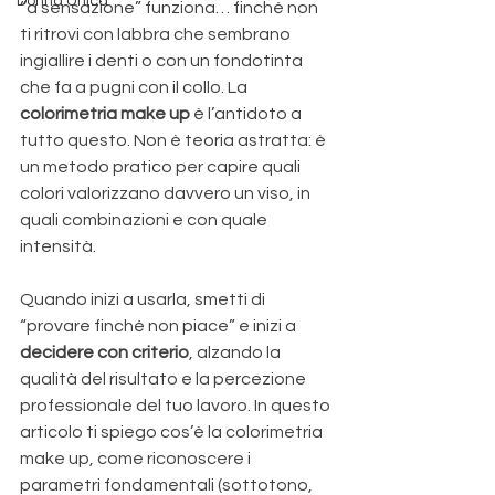
Donna Unica
“a sensazione” funziona… finché non 
ti ritrovi con labbra che sembrano 
ingiallire i denti o con un fondotinta 
che fa a pugni con il collo. La 
colorimetria make up
 è l’antidoto a 
tutto questo. Non è teoria astratta: è 
un metodo pratico per capire quali 
colori valorizzano davvero un viso, in 
quali combinazioni e con quale 
intensità. 
Quando inizi a usarla, smetti di 
“provare finché non piace” e inizi a 
decidere con criterio
, alzando la 
qualità del risultato e la percezione 
professionale del tuo lavoro. In questo 
articolo ti spiego cos’è la colorimetria 
make up, come riconoscere i 
parametri fondamentali (sottotono, 