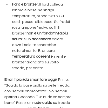
Fard e bronzer.
 Il fard collega 
labbra e base: se sbagli 
temperatura, stona tutto. Su 
caldi, pesca-albicocca. Su freddi, 
rosa lampone/malva soft. Il 
bronzer 
non è un fondotinta più 
scuro
: è un 
accennare
 calore 
dove il sole toccherebbe 
naturalmente. E, ancora, 
temperatura coerente
: niente 
bronzer aranciato su volto 
freddo, per carità.
Errori tipici (da smontare oggi).
 Primo: 
“Scaldo la base gialla su pelle fredda, 
così sembri abbronzata”. No: sembri 
sporca
. Secondo: “Un nude va sempre 
bene”. Falso: un 
nude caldo
 su fredda 