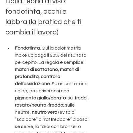
Dalla teoria al viso: 
fondotinta, occhi e 
labbra (la pratica che ti 
cambia il lavoro)
Fondotinta.
 Qui la colorimetria 
make up paga il 90% del risultato 
percepito. La regola è semplice: 
match di sottotono, match di 
profondità, controllo 
dell’ossidazione
. Su un sottotono 
caldo, preferisci basi con 
pigmento giallo/dorato
; sui freddi, 
rosato/neutro-freddo
; sulle 
neutre, 
neutro vero
 (evita di 
“scaldare” o “raffreddare” a caso: 
se serve, lo farai con bronzer o 