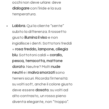
occhi non deve urlare: deve 
dialogare
 con l’iride e la sua 
temperatura.
Labbra.
 Qui la cliente “sente” 
subito la differenza. Il rossetto 
giusto 
illumina il viso
 e non 
ingiallisce i denti. Sottotoni freddi 
= 
rosa freddo, lampone, ciliegia 
blu
. Sottotoni caldi = 
corallo, 
pesca, terracotta, mattone 
dorato
. Neutre? Molti 
nude 
neutri
 e i 
malva smorzati
 sono 
terreni sicuri. Ricorda l’intensità: 
su volti soft, anche il colore giusto 
deve essere 
dosato
; su volti ad 
alto contrasto, un rosso pieno 
diventa elegante, non “troppo”.