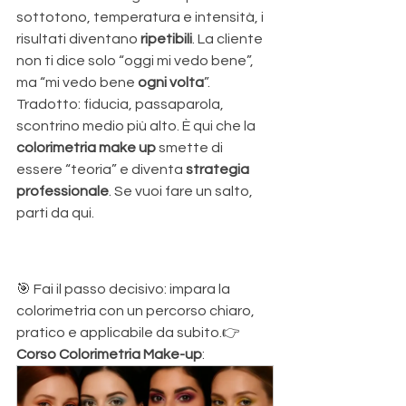
sottotono, temperatura e intensità, i 
risultati diventano 
ripetibili
. La cliente 
non ti dice solo “oggi mi vedo bene”, 
ma “mi vedo bene 
ogni volta
”. 
Tradotto: fiducia, passaparola, 
scontrino medio più alto. È qui che la 
colorimetria make up
 smette di 
essere “teoria” e diventa 
strategia 
professionale
. Se vuoi fare un salto, 
parti da qui.
🎯 Fai il passo decisivo: impara la 
colorimetria con un percorso chiaro, 
pratico e applicabile da subito.👉 
Corso Colorimetria Make-up
: 