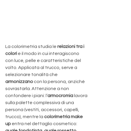
La colorimetria studia le 
relazioni tra i 
colori
 e il modo in cui interagiscono 
con luce, pelle e caratteristiche del 
volto. Applicata al trucco, serve a 
selezionare tonalità che 
armonizzano
 con la persona, anziché 
sovrastarla. Attenzione a non 
confondere i piani: l’
armocromia
 lavora 
sulla palette complessiva di una 
persona (vestiti, accessori, capelli, 
trucco), mentre la 
colorimetria make 
up
 entra nel dettaglio cosmetico: 
quale fondotinta, quale rossetto, 