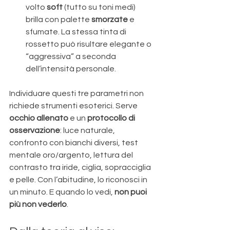
volto 
soft
 (tutto su toni medi) 
brilla con palette 
smorzate
 e 
sfumate. La stessa tinta di 
rossetto può risultare elegante o 
“aggressiva” a seconda 
dell’intensità personale. 
Individuare questi tre parametri non 
richiede strumenti esoterici. Serve 
occhio allenato
 e un 
protocollo di 
osservazione
: luce naturale, 
confronto con bianchi diversi, test 
mentale oro/argento, lettura del 
contrasto tra iride, ciglia, sopracciglia 
e pelle. Con l’abitudine, lo riconosci in 
un minuto. E quando lo vedi, 
non puoi 
più non vederlo
.