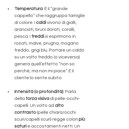
Temperatura
. È il “grande 
cappello” che raggruppa famiglie 
di colore. I 
caldi
 vivono di gialli, 
aranciati, bruni dorati, coralli, 
pesca. I 
freddi
 si esprimono in 
rosati, malve, prugna, mogano 
freddo, grigi blu. Portare un caldo 
su un volto freddo (o viceversa) 
genera quell’effetto “non so 
perché, ma non mi piace”. E il 
cliente lo sente subito.
Intensità (o profondità)
. Parla 
della 
forza visiva
 di pelle-occhi-
capelli. Un volto ad 
alto 
contrasto
 (pelle chiara/occhi 
scuri/capelli scuri) regge colori 
più 
saturi
 e accostamenti netti. Un 