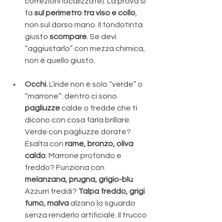
correzioni localizzate). La prova si 
fa 
sul perimetro tra viso e collo
, 
non sul dorso mano. Il fondotinta 
giusto 
scompare
. Se devi 
“aggiustarlo” con mezza chimica, 
non è quello giusto.
Occhi.
 L’iride non è solo “verde” o 
“marrone”: dentro ci sono 
pagliuzze
 calde o fredde che ti 
dicono con cosa farla brillare. 
Verde con pagliuzze dorate? 
Esalta con 
rame, bronzo, oliva 
caldo
. Marrone profondo e 
freddo? Funziona con 
melanzana, prugna, grigio-blu
. 
Azzurri freddi? 
Talpa freddo, grigi 
fumo, malva
 alzano lo sguardo 
senza renderlo artificiale. Il trucco 