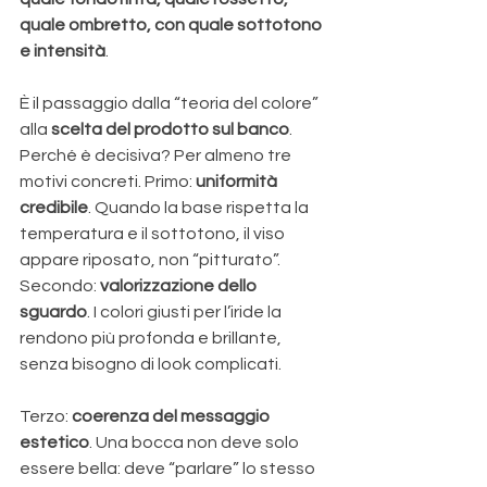
quale ombretto, con quale sottotono 
e intensità
. 
È il passaggio dalla “teoria del colore” 
alla 
scelta del prodotto sul banco
. 
Perché è decisiva? Per almeno tre 
motivi concreti. Primo: 
uniformità 
credibile
. Quando la base rispetta la 
temperatura e il sottotono, il viso 
appare riposato, non “pitturato”. 
Secondo: 
valorizzazione dello 
sguardo
. I colori giusti per l’iride la 
rendono più profonda e brillante, 
senza bisogno di look complicati. 
Terzo: 
coerenza del messaggio 
estetico
. Una bocca non deve solo 
essere bella: deve “parlare” lo stesso 