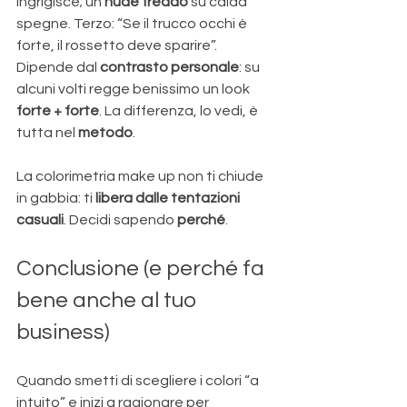
ingrigisce; un 
nude freddo
 su calda 
spegne. Terzo: “Se il trucco occhi è 
forte, il rossetto deve sparire”. 
Dipende dal 
contrasto personale
: su 
alcuni volti regge benissimo un look 
forte + forte
. La differenza, lo vedi, è 
tutta nel 
metodo
. 
La colorimetria make up non ti chiude 
in gabbia: ti 
libera dalle tentazioni 
casuali
. Decidi sapendo 
perché
.
Conclusione (e perché fa 
bene anche al tuo 
business)
Quando smetti di scegliere i colori “a 
intuito” e inizi a ragionare per 