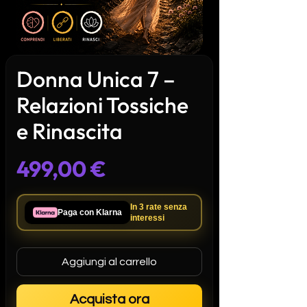
Donna Unica 7 –
Relazioni Tossiche
e Rinascita
Prezzo
499,00 €
In 3 rate
senza
Paga con Klarna
interessi
Aggiungi al carrello
Acquista ora