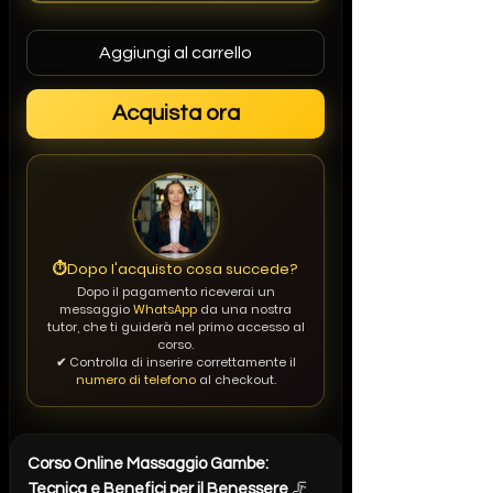
Aggiungi al carrello
Acquista ora
⏱️
Dopo l'acquisto cosa succede?
Dopo il pagamento riceverai un
messaggio
WhatsApp
da una nostra
tutor, che ti guiderà nel primo accesso al
corso.
✔ Controlla di inserire correttamente il
numero di telefono
al checkout.
Corso Online Massaggio Gambe:
Tecnica e Benefici per il Benessere
🦵