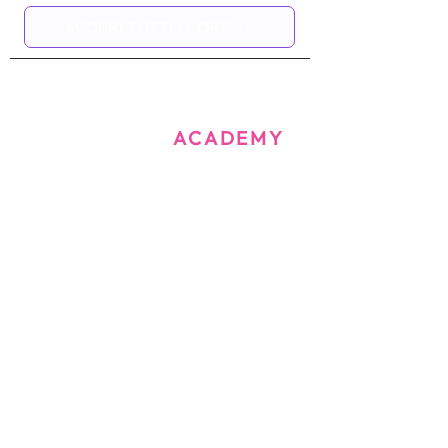
SCOPRI TUTTI I CORSI
CORSIAMO
ACADEMY
Il tuo punto di riferimento
per
lavorare nel beauty
CORSI & FORMAZIONE
RISORSE
AZIENDA