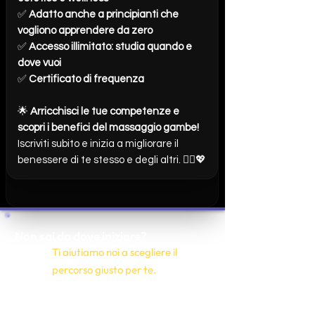
✅
Adatto anche a principianti che
vogliono apprendere da zero
✅
Accesso illimitato: studia quando e
dove vuoi
✅
Certificato di frequenza
🌟
Arricchisci le tue competenze e
scopri i benefici del massaggio gambe!
Iscriviti subito e inizia a migliorare il
benessere di te stesso e degli altri. 💆‍♀️💖
Non sai da dove iniziare?
Ti aiutiamo noi a scegliere il
percorso giusto per te.
Parla con una tutor o scopri i percorso
più adatti ai tuoi obiettivi