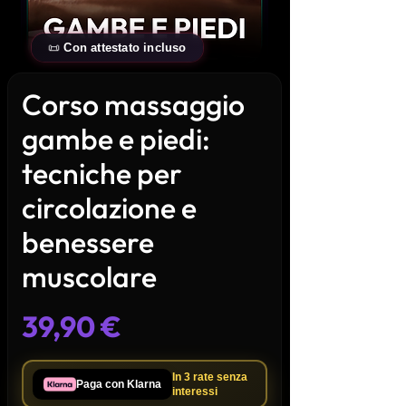
📜
Con attestato incluso
Corso massaggio
gambe e piedi:
tecniche per
circolazione e
benessere
muscolare
Prezzo
39,90 €
In 3 rate
senza
Paga con Klarna
interessi