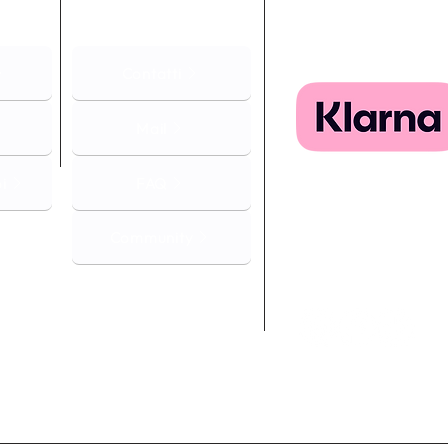
Contatti
Mail
i
FAQ
Community
SEGUICI SU