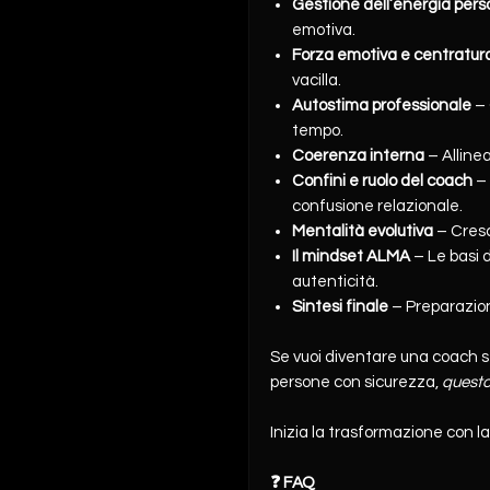
Gestione dell’energia pers
emotiva.
Forza emotiva e centratur
vacilla.
Autostima professionale
– 
tempo.
Coerenza interna
– Allinea
Confini e ruolo del coach
– 
confusione relazionale.
Mentalità evolutiva
– Cresc
Il mindset ALMA
– Le basi 
autenticità.
Sintesi finale
– Preparazion
Se vuoi diventare una coach st
persone con sicurezza,
questo
Inizia la trasformazione con l
❓ FAQ