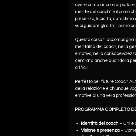
avere prima ancora di parlare,
mente del coach” è il corso che
presenza, lucidità, autostima e
vuoi guidare gli altri, il primo
Questo corso ti accompagna n
mentalità del coach, nella gest
emotivo, nella consapevolezza
centrata anche quando la pe
difficili.
Perfetto per future Coach ALMA
della relazione e chiunque vog
emotive di una vera profession
PROGRAMMA COMPLETO D
Identità del coach
– Chi è 
Visione e presenza
– Come s