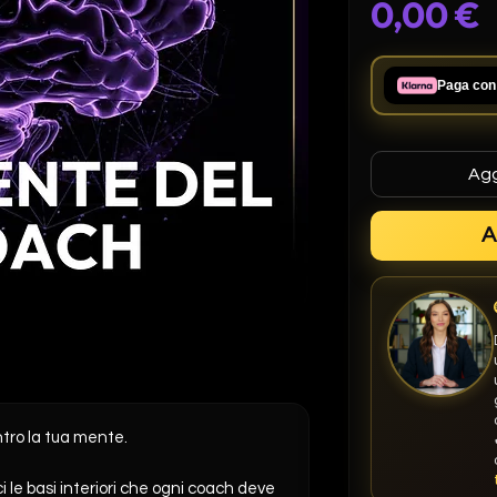
0,00 €
Paga con
Agg
A
ntro la tua mente.
i le basi interiori che ogni coach deve