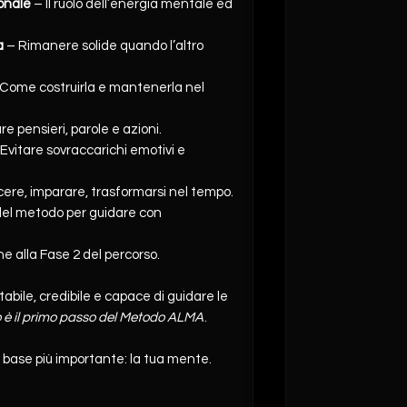
onale
– Il ruolo dell’energia mentale ed
a
– Rimanere solide quando l’altro
Come costruirla e mantenerla nel
re pensieri, parole e azioni.
Evitare sovraccarichi emotivi e
ere, imparare, trasformarsi nel tempo.
del metodo per guidare con
e alla Fase 2 del percorso.
abile, credibile e capace di guidare le
 è il primo passo del Metodo ALMA
.
a base più importante: la tua mente.