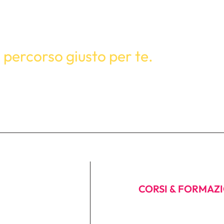
iare?
orso più adatti ai tuoi obiettivi
l percorso giusto per te.
CORSI & FORMAZ