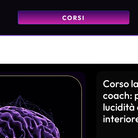
CORSI
Corso l
coach: 
lucidità
interior